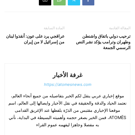
المقالة القادمة
المادة السابقة
ترحيب دولي باتفاق واشنطن
عراقجي يرد على عون: أنقذوا لبنان
وطهران وترامب يؤكد نشر النص
من إسرائيل لا من إيران
الرسمي الجمعة
غرفة الأخبار
https://atomesnews.com
موقع إخباري عربي ينقل لكم الخبر بتفاصيله من جميع أنحاء العالم،
نعتمد الحياد والدقة والحقيقة في نقل الأخبار وايصالها إلى العالم، اسم
موقعنا الإخباري مقتبس من الذرّة بلفظها عند الإغريق القدامى
ATOMËS، فمن الخبر بصغر حجمه وأهميته البسيطة في البداية، نأتي
به مفصلا وجاهزا ليفهمه عموم القراء