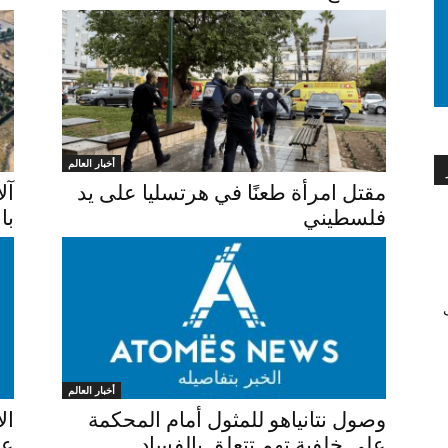
أخبار العالم
مقتل امرأة طعنًا في هرتسليا على يد
آل
فلسطيني
با
ف
أخبار العالم
وصول نتانياهو للمثول أمام المحكمة
ال
على خلفية تهم تتعلق بالفساد
عل