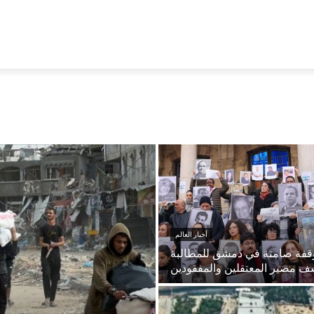
أخبار العالم
قفة صامتة في دمشق للمطالبة
ف مصير المعتقلين والمفقودين