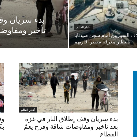
بدء سريان وقف
أخبار العالم
تأخير ومفاوضا
اف السوريين أمام سجن صيدنايا
بانتظار معرفة مصير أقاربهم
أخبار العالم
بدء سريان وقف إطلاق النار في غزة
وق
بعد تأخير ومفاوضات شاقة وفرح يعمّ
بك
القطاع