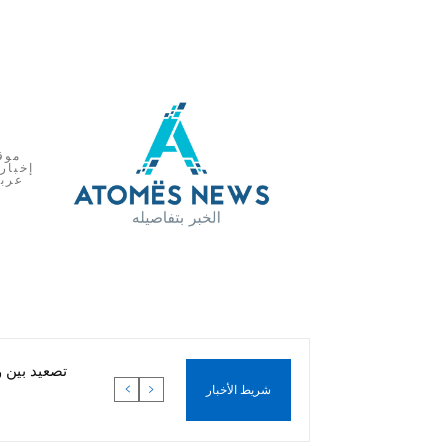
موق
إخبار
عرب
تصعيد بين 
شريط الأخبار