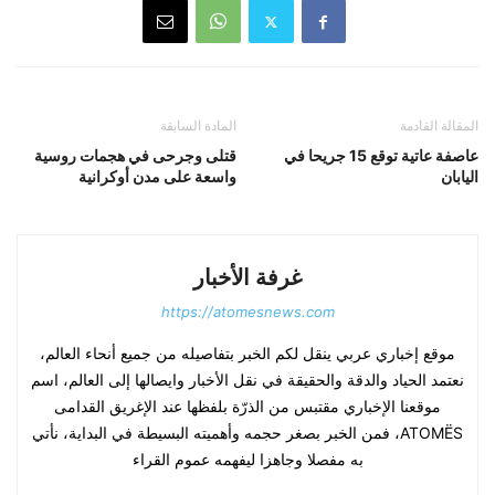
المقالة القادمة
المادة السابقة
عاصفة عاتية توقع 15 جريحا في
قتلى وجرحى في هجمات روسية
اليابان
واسعة على مدن أوكرانية
غرفة الأخبار
https://atomesnews.com
موقع إخباري عربي ينقل لكم الخبر بتفاصيله من جميع أنحاء العالم،
نعتمد الحياد والدقة والحقيقة في نقل الأخبار وايصالها إلى العالم، اسم
موقعنا الإخباري مقتبس من الذرّة بلفظها عند الإغريق القدامى
ATOMËS، فمن الخبر بصغر حجمه وأهميته البسيطة في البداية، نأتي
به مفصلا وجاهزا ليفهمه عموم القراء