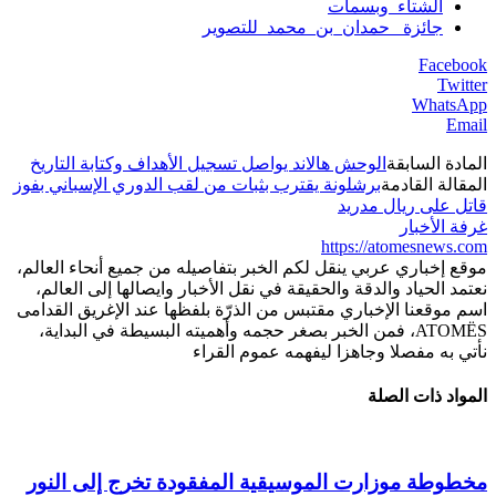
الشتاء_وبسمات
جائزة _حمدان_بن_محمد_للتصوير
Facebook
Twitter
WhatsApp
Email
المادة السابقة
الوحش هالاند يواصل تسجيل الأهداف وكتابة التاريخ
المقالة القادمة
برشلونة يقترب بثبات من لقب الدوري الإسباني بفوز
قاتل على ريال مدريد
غرفة الأخبار
https://atomesnews.com
موقع إخباري عربي ينقل لكم الخبر بتفاصيله من جميع أنحاء العالم،
نعتمد الحياد والدقة والحقيقة في نقل الأخبار وايصالها إلى العالم،
اسم موقعنا الإخباري مقتبس من الذرّة بلفظها عند الإغريق القدامى
ATOMËS، فمن الخبر بصغر حجمه وأهميته البسيطة في البداية،
نأتي به مفصلا وجاهزا ليفهمه عموم القراء
المواد ذات الصلة
مخطوطة موزارت الموسيقية المفقودة تخرج إلى النور