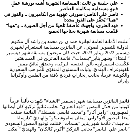
علي خليفة بن ثالث: المسابقة الشهرية أشبه بورشة عملٍ
فنيةٍ مستدامة متكاملة العناصر
ناصر علي الناصر: صورتي عفوية من الكاميرون .. والفوز في
“هيبا” يُحفّز على الفوز مجدداً
فهد العنزي
: واجهتٌ عاصفةً ثلجيةً من أجل الصورة .. و”هيبا”
قدّمت مسابقة شهرية يحتاجها الجميع
أعلنت الأمانة العامة لجائزة حمدان بن محمد بن راشد آل مكتوم
الدولية للتصوير الضوئي، عن الفائزين بمسابقة انستغرام لشهري
ديسمبر 2022 ويناير 2023، حيث كان موضوع مسابقة شهر
ديسمبر
“الشتاء” وشهر يناير “بسمات”، قائمة الفائزين في المسابقتين
عَكَسَت استمرارية تألق العدسة التركية، وحضوّرٍ ثنائيّ مميز
للفوتوغراف الهنديّ، وثبات المستوى المتفوّق للمواهب السعودية
والكويتية عربياً، بجانب إنجازاتٍ فرديةٍ لافتة من الفلبين وأوكرانيا
وإيران.
قائمة الفائزين بمسابقة شهر ديسمبر “الشتاء” شَهِدَت تألقاً عربياً
كويتياً من خلال المصور “فهد العنزي” بجانب ثنائيةٍ تركيةٍ كان أبطالها
المصورون “رامز أكار” و”محمد فايسي شمشك”، القائمة ضمَّت
أيضاً المصور الأوكراني “ييفان ساموشنيكو” والهنديّ “دارسانا
ساجيث”. قائمة شهر يناير “بسمات” حَمَلت توقيع المصور السعودي
“ناصر علي الناصر” بجانب التركيّ “أكرم كالكان” والهنديّ “أنيكت