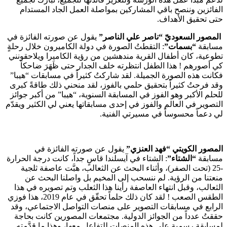
الفائزين وننصح باقي المشاركين بمواصلة العمل الجاد المستدام
حتى تحقيق الأهداف.
المصور
السعوديّ
“ناصر علي الناصر”
يقول عن صورته الفائزة في
مسابقة
“بسمات”
: التقطتُ الصورة في دولة الكاميرون خلال رحلةٍ
تطوعية، كان أطفال القرية مندهشين من رؤية الكاميرا ويلاحقونني
كي أصورهم ! هذا الطفل انتظرته خلف الجدار حتى ظَهَرَ ضاحكاً
فكانت هذه الصورة الجميلة. لقد شاركتُ كثيراً في مسابقات “هيبا”
وقد فرحتُ كثيراً بتحقيق حلمي بالفوز، لقد منحني ذلك طاقةً كبرى
للحلم الأكبر وهو الفوز في المسابقة السنوية، “هيبا” من أكبر جوائز
التصوير في العالم والفوز في إحدى مسابقاتها يعني لي الكثير ويقدّم
لي دعماً محسوساً في مسيرتي الفنية.
المصور الكويتي “فهد العنزي”
يقول عن صورته الفائزة في
مسابقة
“الشتاء”
: الشتاء في آيسلندا قاسٍ جداً، كانت درجة الحرارة
-25 (تحت الصفر)، وأثناء البحث عن الثعالب، هبَّت عاصفة ثلجية
منعتنا من الرؤية. لم ننسحب إلى المخيم بل واصلنا البحث عن
الثعالب، وقبل انتهاء العاصفة رأينا هذا الثعلب وتم تصويره في هذا
الطقس الصعب ! لقد كان ذلك حلماً تحقّق في عام 2019،
هذا فوزي
الرابع في مسابقات التصوير على منصات التواصل الاجتماعي، وقد
حققتُ عدداً من الجوائز الدولية. مجتمعات المصورين كانت بحاجة
لمسابقة رسمية على هذه المنصات للتفاعل معها، وهذا ما قدَّمته