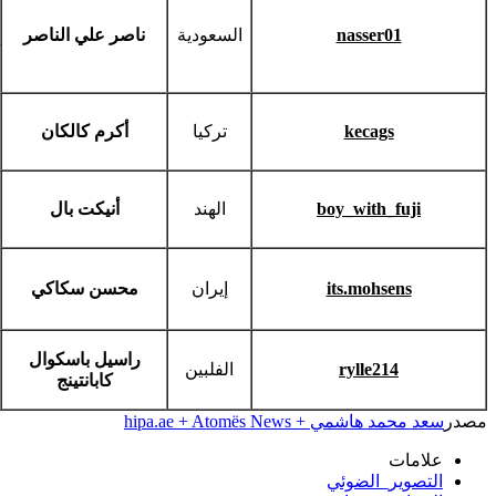
nasser01
السعودية
ناصر علي الناصر
kecags
تركيا
أكرم كالكان
boy_with_fuji
الهند
أنيكت بال
its.mohsens
إيران
محسن سكاكي
راسيل باسكوال
rylle214
الفلبين
كابانتينج
مصدر
سعد محمد هاشمي + hipa.ae + Atomës News
علامات
التصوير_الضوئي