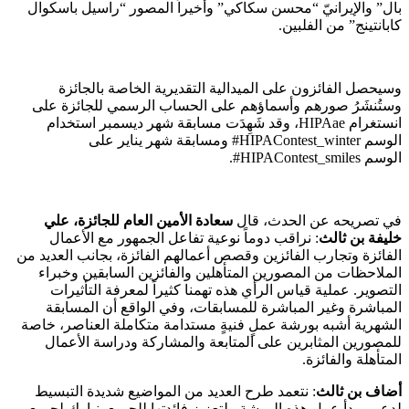
بال” والإيرانيّ “محسن سكاكي” وأخيراً المصور “راسيل باسكوال
كابانتينج” من الفلبين.
وسيحصل الفائزون على الميدالية التقديرية الخاصة بالجائزة
وستُنشَرُ صورهم وأسماؤهم على الحساب الرسمي للجائزة على
انستغرام
HIPAae
، وقد شَهِدَت مسابقة شهر ديسمبر استخدام
الوسم
HIPAContest_winter
#
ومسابقة شهر يناير على
الوسم
HIPAContest_smiles
#
.
في تصريحه عن الحدث، قال
سعادة الأمين العام للجائزة، علي
خليفة بن ثالث
: نراقب دوماً نوعية تفاعل الجمهور مع الأعمال
الفائزة وتجارب الفائزين وقصص أعمالهم الفائزة، بجانب العديد من
الملاحظات من المصورين المتأهلين والفائزين السابقين وخبراء
التصوير. عملية قياس الرأي هذه تهمنا كثيراً لمعرفة التأثيرات
المباشرة وغير المباشرة للمسابقات، وفي الواقع أن المسابقة
الشهرية أشبه بورشة عملٍ فنيةٍ مستدامة متكاملة العناصر، خاصة
للمصورين المثابرين على المتابعة والمشاركة ودراسة الأعمال
المتأهلة والفائزة.
أضاف بن ثالث
: نتعمد طرح العديد من المواضيع شديدة التبسيط
لدعم مبدأ عمل هذه الورشة ولتعزيز فائدتها للجميع، نبارك لجميع