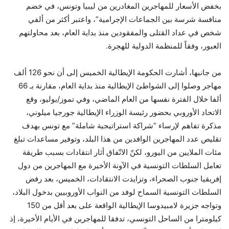
بخفض الأسعار للمهاجرين المغادرين من ليبيا وتونس، في خضم
منافسة شرسة بين الجماعات الإجرامية”، واعتبر أكثر من ألفي
شخص في عداد القتلى والمفقودين منذ بداية العام، بعد محاولتهم
العبور، وفقاً للمنظمة الدولية للهجرة.
من جانبها، أشارت الحكومة الإيطالية الخميس إلى أن نحو 126 ألف
مهاجر وصلوا إلى الشواطئ الإيطالية منذ بداية العام، مقارنة بـ 66
ألفا خلال الفترة نفسها من العام الماضي، وفي تموز/يوليو، وقع
الاتحاد الأوروبي بحضور رئيسة الوزراء الإيطالية جورجيا ميلوني،
مذكرة تفاهم لإرساء “شراكة استراتيجية شاملة” مع تونس بهدف
تقليص عدد المهاجرين الوافدين من هذا البلد، وتوفير مساعدات تبلغ
مئات الملايين من اليورو، لكنّ الاتّفاق أثار انتقادات بسبب طريقة
تعامل السلطات التونسية في الآونة الأخيرة مع المهاجرين من دول
إفريقيا جنوب الصحراء، وتزايدت الانتقادات، الخميس، بعد رفض
السلطات التونسية السماح لوفد من النواب الأوروبيين بدخول البلاد،
وتواجه جزيرة لامبيدوسا الإيطالية الواقعة على بعد أقل من 150
كيلومترا من الساحل التونسي، تدفقا للمهاجرين في الأيام الأخيرة، إذ