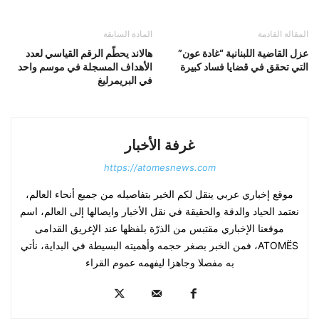
المقالة القادمة
المادة السابقة
عزل القاضية اللبنانية “غادة عون”
هالاند يحطّم الرقم القياسي لعدد
التي تحقق في قضايا فساد كبيرة
الأهداف المسجلة في موسم واحد
في البريمرليغ
غرفة الأخبار
https://atomesnews.com
موقع إخباري عربي ينقل لكم الخبر بتفاصيله من جميع أنحاء العالم،
نعتمد الحياد والدقة والحقيقة في نقل الأخبار وايصالها إلى العالم، اسم
موقعنا الإخباري مقتبس من الذرّة بلفظها عند الإغريق القدامى
ATOMËS، فمن الخبر بصغر حجمه وأهميته البسيطة في البداية، نأتي
به مفصلا وجاهزا ليفهمه عموم القراء