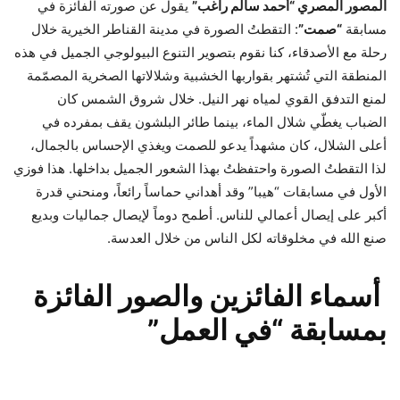
المصور المصري “أحمد سالم راغب”
يقول عن صورته الفائزة في
مسابقة
“صمت”
: التقطتُ الصورة في مدينة القناطر الخيرية خلال
رحلة مع الأصدقاء، كنا نقوم بتصوير التنوع البيولوجي الجميل في هذه
المنطقة التي تُشتهر بقواربها الخشبية وشلالاتها الصخرية المصمّمة
لمنع التدفق القوي لمياه نهر النيل. خلال شروق الشمس كان
الضباب يغطّي شلال الماء، بينما طائر البلشون يقف بمفرده في
أعلى الشلال، كان مشهداً يدعو للصمت ويغذي الإحساس بالجمال،
لذا التقطتُ الصورة واحتفظتُ بهذا الشعور الجميل بداخلها. هذا فوزي
الأول في مسابقات “هيبا” وقد أهداني حماساً رائعاً، ومنحني قدرة
أكبر على إيصال أعمالي للناس. أطمح دوماً لإيصال جماليات وبديع
صنع الله في مخلوقاته لكل الناس من خلال العدسة.
أسماء الفائزين والصور الفائزة
بمسابقة “في العمل”