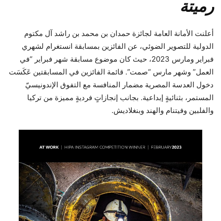
رميتة
أعلنت الأمانة العامة لجائزة حمدان بن محمد بن راشد آل مكتوم
الدولية للتصوير الضوئي، عن الفائزين بمسابقة انستغرام لشهري
فبراير ومارس 2023، حيث كان موضوع مسابقة شهر
فبراير “في
العمل” وشهر مارس “صمت”. قائمة الفائزين في المسابقتين عَكَسَت
دخول العدسة المصرية مضمار المنافسة مع التفوق الإندونيسيّ
المستمر، بثنائيةٍ إبداعية. بجانب إنجازاتٍ فرديةٍ مميزة من تركيا
والفلبين وفيتنام والهند وبنغلاديش.