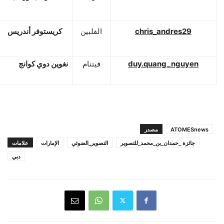
chris_andres29
الفلبين
كريستوفر أندريس
duy.quang_nguyen
فيتنام
نغوين دوي كوانج
ATOMESnews
مصدر
جائزة _حمدان_بن_محمد_للتصوير
التصوير_الضوئي
الإمارات
علامات
دبي