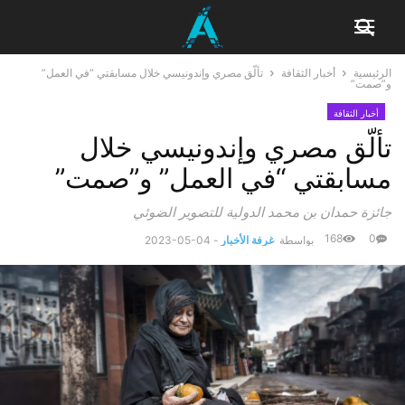
الرئيسية
أخبار الثقافة
تألّق مصري وإندونيسي خلال مسابقتي “في العمل”
و”صمت”
أخبار الثقافة
تألّق مصري وإندونيسي خلال
مسابقتي “في العمل” و”صمت”
جائزة حمدان بن محمد الدولية للتصوير الضوئي
168
0
بواسطة
غرفة الأخبار
-
2023-05-04