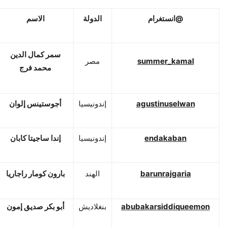
@
انستغرام
الدولة
الاسم
سمر كمال الدين
summer_kamal
مصر
محمد فرج
agustinuselwan
إندونيسيا
أجوستينس إلوان
endakaban
إندونيسيا
إندا ساجيتا كابان
barunrajgaria
الهند
بارون كومار راجاريا
abubakarsiddiqueemon
بنغلاديش
أبو بكر صديق إمون