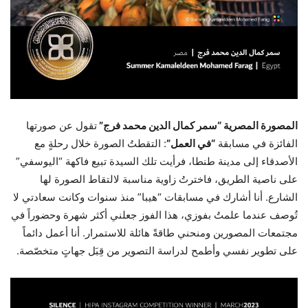
المصور
ة المصرية
“سمر كمال الدين محمد فرج”
ت
قول عن صورتها
الفائزة في مسابقة
“في العمل”
: التقطتُ الصورة خلال رحلةٍ مع
الأصدقاء إلى مدينة طنطا، فرأيت تلك السيدة تبيع فاكهة “اليوسفي”
على ناصية الطريق، فاخترتُ زاوية مناسبة لالتقاط الصورة لها
الشارع. أنا أشارك في مسابقات “هيبا” منذ سنوات وكانت سعادتي لا
تُوصف عندما علمتُ بفوزي، هذا الفوز جعلني أكثر شهرة وحضوراً في
مجتمعات المصورين ومنحني طاقةً هائلة للاستمرار. أنا أعمل دائماً
على تطوير نفسي وأطمح لدراسة التصوير من قِبَل جهاتٍ متخصّصة.