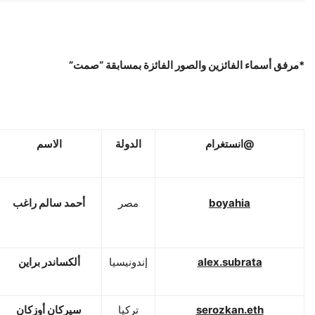
*مرفق أسماء الفائزين والصور الفائزة بمسابقة “صمت”
@
انستغرام
الدولة
الاسم
boyahia
مصر
أحمد سالم راغب
alex.subrata
إندونيسيا
ألكساندر براين
serozkan.eth
تركيا
سيركان أوزكان