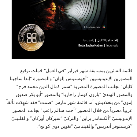
قائمة الفائزين بمسابقة شهر فبراير “في العمل” حَمَلت توقيع
المصورين الإندونيسيين “أجوستينس إلوان” و
المصورة “إندا ساجيتا
كابان” بجانب المصورة المصرية “سمر كمال الدين محمد فرج”
والمصور الهنديّ “بارون كومار راجاريا” والمصور “أبو بكر صديق
إمون” من بنغلاديش.
أما قائمة شهر مارس “صمت” فقد
شَهِدَت تألقاً
عربياً مصرياً من خلال المصور “أحمد سالم راغب” بجانب المصور
الإندونيسيّ “ألكساندر براين” والتركيّ “سيركان أوزكان” والفلبينيّ
“كريستوفر أندريس” والفيتناميّ “نغوين دوي كوانج”.