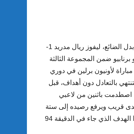
أحرز جود بلينجهام هدفا قرب نهاية الوقت بدل الضائع، ليفوز ريال مدريد 1-
رنابيو ضمن المجموعة الثالثة
مباراة لأونيون برلين في دوري
تنتهي بالتعادل دون أهداف، قبل
ة اصطدمت باثنين من لاعبي
دى قريب ويرفع رصيده إلى ستة
أهداف في ست مباريات هذا الموسم، وهذا الهدف الذي جاء في الدقيقة 94