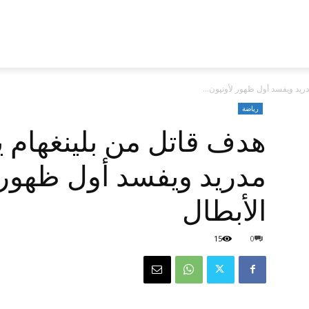
ريد ويفسد أول ظهور لأونيون...
رياضة
هدف قاتل من بلينغهام ي
مدريد ويفسد أول ظهور 
الأبطال
15
0