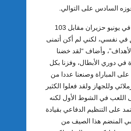
وزه السادس على التوالي.
قال بلينجهام المنضم من بروسيا دورتموند في يونيو حزيران مقابل 103
لار) “أنا واثق في نفسي، لكني لم أكن أتمنى
الأهداف”، وأضاف “لقد خضنا
 في دوري الأبطال، وفزنا بكل
 على المباراة وصنعنا عددا من
لائي وللجهاز ولقد فعلوا الكثير
 اللعب في الشوط الأول لكنه
مد على التنظيم الدفاعي بقيادة
تشي المنضم هذا الصيف من