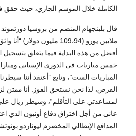
الكاملة خلال الموسم الجاري، حيث حقق ف
ملايين يورو (109،94 مليون دو
أفضل من هذه البداية فيما يتعلق بتسجيل 
خمس مباريات في الدوري الإسباني ومباراة
المباريات الست”، وتابع “أعتقد أننا سيطرنا
الفرص، لذا نحن نستحق الفوز. أنا ممتن لزم
لمساعدتي على التأقلم”، وسيطر ريال على
عانى من أجل اختراق دفاع أونيون الذي اعت
المدافع الإيطالي المخضرم ليوناردو بونو