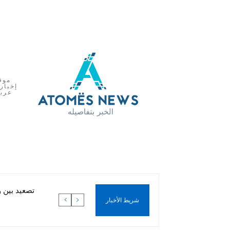
موق
إخبار
عرب
تصعيد بين 
شريط الأخبار