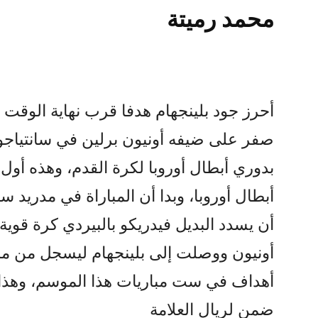
محمد رميتة
صفر على ضيفه أونيون برلين في سانتياجو ب
بدوري أبطال أوروبا لكرة القدم، وهذه أول 
أبطال أوروبا، وبدا أن المباراة في مدريد س
أن يسدد البديل فيدريكو بالبيردي كرة قوي
أونيون ووصلت إلى بلينجهام ليسجل من م
ضمن لريال العلامة