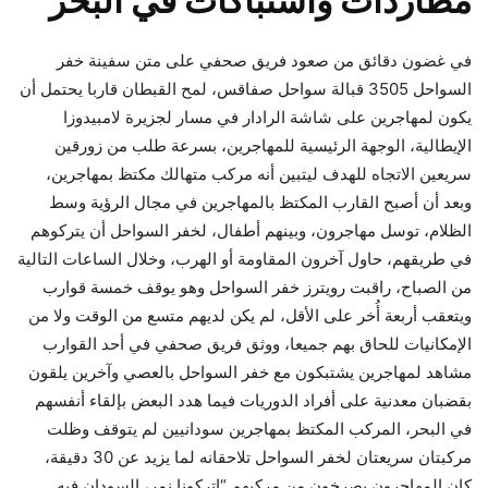
مطاردات واشتباكات في البحر
في غضون دقائق من صعود فريق صحفي على متن سفينة خفر
السواحل 3505 قبالة سواحل صفاقس، لمح القبطان قاربا يحتمل أن
يكون لمهاجرين على شاشة الرادار في مسار لجزيرة لامبيدوزا
الإيطالية، الوجهة الرئيسية للمهاجرين، بسرعة طلب من زورقين
سريعين الاتجاه للهدف ليتبين أنه مركب متهالك مكتظ بمهاجرين،
وبعد أن أصبح القارب المكتظ بالمهاجرين في مجال الرؤية وسط
الظلام، توسل مهاجرون، وبينهم أطفال، لخفر السواحل أن يتركوهم
في طريقهم، حاول آخرون المقاومة أو الهرب، وخلال الساعات التالية
من الصباح، راقبت رويترز خفر السواحل وهو يوقف خمسة قوارب
ويتعقب أربعة أُخر على الأقل، لم يكن لديهم متسع من الوقت ولا من
الإمكانيات للحاق بهم جميعا، ووثق فريق صحفي في أحد القوارب
مشاهد لمهاجرين يشتبكون مع خفر السواحل بالعصي وآخرين يلقون
بقضبان معدنية على أفراد الدوريات فيما هدد البعض بإلقاء أنفسهم
في البحر، المركب المكتظ بمهاجرين سودانيين لم يتوقف وظلت
مركبتان سريعتان لخفر السواحل تلاحقانه لما يزيد عن 30 دقيقة،
كان المهاجرون يصرخون من مركبهم “اتركونا نمر، السودان فيه