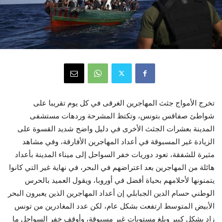
تخرج الأمواج جثث المهاجرين الغرقى في كل يوم تقريبا على
شواطئ صفاقس بتونس، وتكتظ المشرحة وردهات مستشفى
المدينة بعشرات الجثث الأخرى في دليل واضح شديد القسوة على
الزيادة غير المسبوقة في أعداد المهاجرين الأفارقة، وفي مشاهد
مثيرة للشفقة، تعود دوريات خفر السواحل إلى ميناء المدينة بأعداد
هائلة من المهاجرين بعد اعتراضهم في البحر، في نهاية غير التي كانوا
يتمنونها لأحلامهم بحياة أفضل في أوروبا، ويقول العميد بالحرس
الوطني حسام الدين الجبابلي إن أعداد المهاجرين الذين يعبرون البحر
الأبيض المتوسط ارتفعت بشكل عام، لكن عدد المغادرين من تونس
زاد بشكل كبير وبلغ مستويات غير مسبوقة، وأوقف خفر السواحل ما