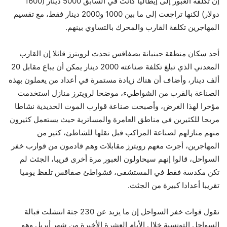
إن تكلفة العبور إلى إيطاليا كانت في السابق 5000 دينار (1600
دولار) لكنها تراجعت إلى ما بين 1000 و2000 دينار فقط، مع تقسيم
المهاجرين تكلفة القارب والمحرك بالتساوي بينهم.
أحد سكان منطقة جبنيانة بصفاقس تحدث لرويترز قائلا إن القارب
المعدني الذي تبلغ تكلفة صناعته 2000 دينار يمكن أن يباع مقابل 20
ألف دينار، وأضاف أن هناك زيادة مستمرة في أعداد من يعملون بهذه
الصناعة بالقرب من الشواطيء، موضحا لرويترز منازل استخدمت
مؤخرا لهذا الغرض، وأصبحت صناعة قوارب الموت الحديدية نشاطا
مربحا للكثيرين في مناطق العامرة والمساترية حيث يستعمل كثيرون
منهم منازلهم لصناعة المراكب قبل نقلها للشاطئ، كثير من
المهاجرين، أجرت معهم رويترز مقابلات وهم قادمون من قوارب خفر
السواحل، قالوا إنهم سيحاولون العبور مرة أخرى قريبا، الجثث لم
تكن مكدسة فقط في المستشفى، فشواطئ صفاقس تلفظ يوميا
تقريبا أعدادا كبيرة من الجثث.
تقول قوات خفر السواحل إن ما يزيد عن ‭‭‭‭‭230‬‬‬‬‬ جثة انتشلت قبالة
السواحل التونسية خلال الأيام العشرة الأخيرة من شهر أبريل وهو