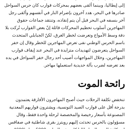
إلى إيطاليا، وبينما ألقى بعضهم بمحركات قوارب كان حرس السواحل
صادرها في البحر، هدد آخرون بإضرام النار في أنفسهم وألقى رجل
آخر بنسفه في البحر قبل أن يتم إنقاذه، وتنتقد جماعات حقوق
المهاجرين أسلوب تحطيم المحركات قائلة إنّ بعض القوارب تُركت بلا
دفة وسط الأمواج وتعرضت لخطر الغرق، لكنّ الجبابلي المتحدث
باسم الحرس الوطني نفى تعرض المهاجرين للخطر وقال إن خفر
السواحل يتعرضون لتهديدات متزايدة في البحر عند إيقاف قوارب
المهاجرين، وخلال المواجهات أصيب أحد رجال خفر السواحل في يده
بعد تعرضه لضرب بآلة حديدية استعملها مهاجر.
رائحة الموت
تنخفض تكلفة الرحلات حيث أصبح المهاجرون الأفارقة يعتمدون
بدرجة أقل على قوارب الصيد التونسية، ويشترون قواربهم المعدنية
المصنوعة بأسعار رخيصة والمخصصة لرحلة واحدة فقط، وقال
مسؤولون بالحرس تحدثت إليهم رويترز بقرى شاطئية في صفاقس