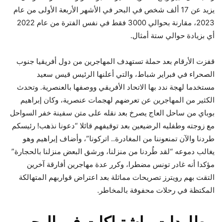
يزيد عن 17 ألف شخص في البحر في الأشهر الأربعة الأولى من عام
2023، مقارنة بحوالي 3000 فقط في نفس الفترة من عام 2022
أي بزيادة حوالي ستة أمثال.
قفزت الأرقام بعد حملة تستهدف المهاجرين من دول أفريقيا جنوب
الصحراء في فبراير شباط، والتي أعلنها الرئيس قيس سعيد
مستخدما لهجة ندد بها الاتحاد الأفريقي ووصفها بالعنصرية. وتحدث
الكثير من المهاجرين عن تعرضهم لهجمات عنصرية، وكان إبراهيم
بوباي من ساحل العاج يصرخ بعد نقله على متن سفينة خفر السواحل
مع زوجته وطفليه الرضيعين بعد توقيفهم قائلا “دعونا نذهب! رئيسكم
طردنا والآن تمنعوننا من المغادرة.. اتركونا”، وأضاف إبراهيم وهو
يغالب دموعه “لقد طُردنا من منزلنا، ورشق البعض منزلنا بالحجارة”
مؤكدا أنه غادر تونس مضطرا، وكرر عدة مهاجرين أفارقة آخرين
التقت بهم رويترز تصريحات مماثلة بعد اعتراض قواربهم المتهالكة
المكتظة في رحلات محفوفة بالمخاطر.