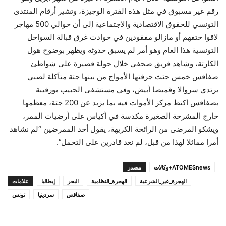
رقم غير مسبوق في مثل هذه الفترة الوجيزة، وتشير أرقام المنتدى
التونسي للحقوق الاقتصادية والاجتماعية إلى أن حوالي 500 مهاجر
لاقوا حتفهم أو مازالو مفقودين في حوادث غرق قبالة السواحل
التونسية هذا العام وهو أمر لم يسبق حدوثه ويظهر بوضوح هول
الكارثة، وشاهد فريق صحفي خلال جولة قصيرة على شواطئ
صفاقس خمس جثث جرفتها الأمواج من بينها جثة متآكلة لصبي
يرتدي سروالا وقميصا أبيض، وفي مستشفى الحبيب بورقيبة
بصفاقس اكتظ مركز الأموات فيه بما يزيد عن 200 جثة، معظمها
خارج المشرحة الصغيرة مكدسة في أكياس على أرضيات الممر،
ويشكو المرضى من الرائحة الكريهة، يقول أحد الممرضين “لم نشاهد
أمرا مماثلا لهذا من قبل، لم نعد قادرين على التحمل”.
ATOMESnews+وكالات
مصدر
الهجرة_غير_الشرعية
الهجرة_النظامية
البحر
إيطاليا
علامات
صفاقص
سردينيا
تونس