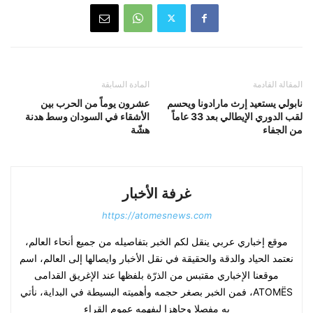
المقالة القادمة
المادة السابقة
نابولي يستعيد إرث مارادونا ويحسم
عشرون يوماً من الحرب بين
لقب الدوري الإيطالي بعد 33 عاماً
الأشقاء في السودان وسط هدنة
من الجفاء
هشّة
غرفة الأخبار
https://atomesnews.com
موقع إخباري عربي ينقل لكم الخبر بتفاصيله من جميع أنحاء العالم،
نعتمد الحياد والدقة والحقيقة في نقل الأخبار وايصالها إلى العالم، اسم
موقعنا الإخباري مقتبس من الذرّة بلفظها عند الإغريق القدامى
ATOMËS، فمن الخبر بصغر حجمه وأهميته البسيطة في البداية، نأتي
به مفصلا وجاهزا ليفهمه عموم القراء