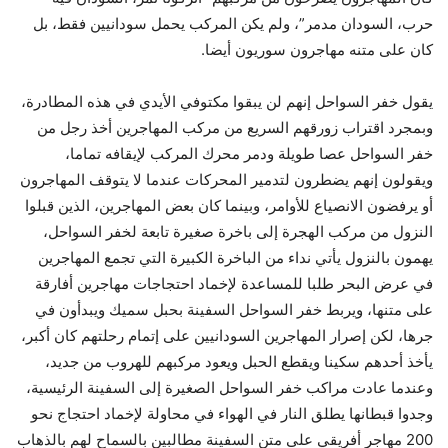
حرب، السودان مدمر”، ولم يكن المركب يحمل سودانيين فقط، بل
كان على متنه مهاجرون سوريون أيضا.
يقول خفر السواحل إنهم لن يبقوا مكتوفي الأيدي في هذه المطادرة،
وبمجرد اقتراب زورقهم السريع من مركب المهاجرين أخذ رجل من
خفر السواحل عصا طويلة ودمر محرك المركب لإيقافه تماما،
ويقولون إنهم يضطرون لتدمير المحركات عندما لا يتوقف المهاجرون
أو يرفضون الانصياع للأوامر، وبينما كان بعض المهاجرين، الذين قبلوا
النزول من مركب الهجرة إلى باخرة صغيرة تابعة لخفر السواحل،
يهمون بالنزول يأتي نداء من الباخرة الكبيرة التي تجمع المهاجرين
في عرض البحر طلبا للمساعدة لإخماد احتجاجات مهاجرين أفارقة
على متنها، ويربط خفر السواحل السفينة بحبل سميك ويبدأون في
جرها، لكن إصرار المهاجرين السودانيين على إتمام رحلتهم كان أكبر،
يأخذ أحدهم سكينا ويقطع الحبل ويعود مركبهم للهروب من جديد،
وعندما عادت مراكب خفر السواحل الصغيرة إلى السفينة الرئيسية،
وجدوا قبطانها يطلق النار في الهواء في محاولة لإخماد احتجاج نحو
200 مهاجر أفريقي على متن السفينة مطالبين بالسماح لهم بالذهاب