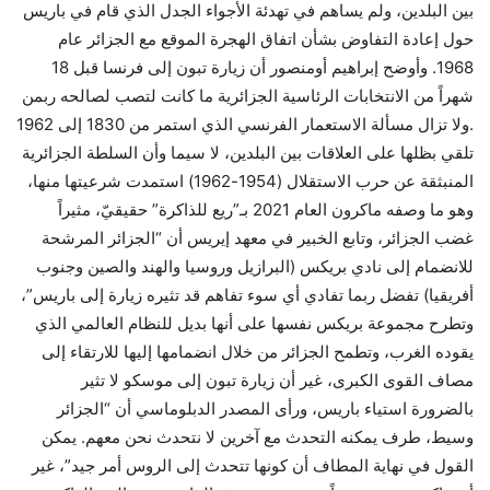
بين البلدين، ولم يساهم في تهدئة الأجواء الجدل الذي قام في باريس
حول إعادة التفاوض بشأن اتفاق الهجرة الموقع مع الجزائر عام
1968. وأوضح إبراهيم أومنصور أن زيارة تبون إلى فرنسا قبل 18
شهراً من الانتخابات الرئاسية الجزائرية ما كانت لتصب لصالحه ربمن
.ولا تزال مسألة الاستعمار الفرنسي الذي استمر من 1830 إلى 1962
تلقي بظلها على العلاقات بين البلدين، لا سيما وأن السلطة الجزائرية
المنبثقة عن حرب الاستقلال (1954-1962) استمدت شرعيتها منها،
وهو ما وصفه ماكرون العام 2021 بـ”ريع للذاكرة” حقيقيّ، مثيراً
غضب الجزائر، وتابع الخبير في معهد إيريس أن “الجزائر المرشحة
للانضمام إلى نادي بريكس (البرازيل وروسيا والهند والصين وجنوب
أفريقيا) تفضل ربما تفادي أي سوء تفاهم قد تثيره زيارة إلى باريس”،
وتطرح مجموعة بريكس نفسها على أنها بديل للنظام العالمي الذي
يقوده الغرب، وتطمح الجزائر من خلال انضمامها إليها للارتقاء إلى
مصاف القوى الكبرى، غير أن زيارة تبون إلى موسكو لا تثير
بالضرورة استياء باريس، ورأى المصدر الدبلوماسي أن “الجزائر
وسيط، طرف يمكنه التحدث مع آخرين لا نتحدث نحن معهم. يمكن
القول في نهاية المطاف أن كونها تتحدث إلى الروس أمر جيد”، غير