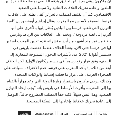
أن ماكرون يبقى بعيداً عن تحقيق هدفه القاضي بمصالحة الذاكرة بين
البلدين وإعادة تحريك العلاقات الثنائية ولا سيما على الصعيد
الاقتصادي، كما أن تكثيف اهتمامه بالجزائر ألقى بظله على علاقات
فرنسا الصعبة بالأساس مع المغرب. وقال إبراهيم أومنصور إن “لعبة
التوازن التي تلعبها فرنسا بين البلدين يُنظر إليها بالأحرى على أنها
أقرب إلى لعبة مزدوجة”، ويخيم على العلاقات بين الرباط وباريس
جفاء مستمر منذ أشهر، من أبرز مؤشراته عدم تعيين المغرب لسفير
لها في فرنسا حتى الآن، ونشأ الخلاف عندما خفضت باريس في
سبتمبر(أيلول) 2021 عدد تأشيرات الدخول الممنوحة للمغاربة إلى
النصف، وفق قرار رفع رسمياً في ديسمبر(كانون الأول). لكن الخلاف
أبعد من ذلك، إذ يأخذ المغرب على فرنسا عدم الاعتراف بسيادته على
الصحراء الغربية، على غرار ما فعلت إسبانيا والولايات المتحدة،
وكذلك، يرجئ ماكرون باستمرار زيارة الدولة التي وعد مراراً بالقيام
بها إلى المغرب، وأقرت الأوساط في باريس بأنه “يجب إيجاد التوازن
الصعب، وهذا ليس سهلاً، لكنه حقاً المطلب المطروح حالياً، التوصل
إلى إعادة تحريك علاقاتنا وإعادتها إلى السكة الصحيحة.
ماكرون
عبد المجيد تبون
الجزائر
Atomesnews
علامات