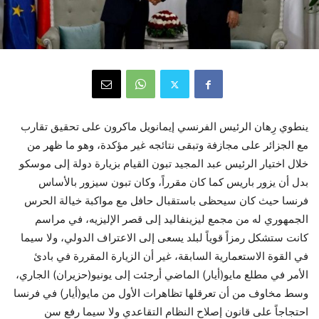
ينطوي رِهان الرئيس الفرنسي إيمانويل ماكرون على تحقيق تقارب
مع الجزائر على مجازفة وتبقى نتائجه غير مؤكدة، وهو ما ظهر من
خلال اختيار الرئيس عبد المجيد تبون القيام بزيارة دولة إلى موسكو
بدل أن يزور باريس كما كان مقرراً، وكان تبون سيزور بالأساس
فرنسا حيث كان سيحظى باستقبال حافل مع مواكبة خيالة الحرس
الجمهوري له من مجمع ليزينفاليد إلى قصر الإليزيه، في مراسم
كانت ستشكل رمزاً قوياً لبلد يسعى إلى الاعتراف الدولي، ولا سيما
في القوة الاستعمارية السابقة، غير أن الزيارة المقررة في بادئ
الأمر في مطلع مايو(أيار) الماضي أرجئت إلى يونيو(حزيران) الجاري،
وسط مخاوف من أن تعرقلها تظاهرات الأول من مايو(أيار) في فرنسا
احتجاجاً على قانون إصلاح النظام التقاعدي ولا سيما رفع سن